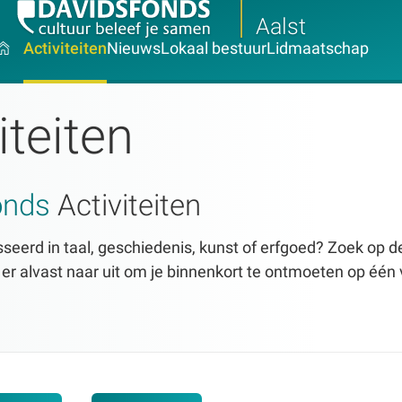
Aalst
Activiteiten
Nieuws
Lokaal bestuur
Lidmaatschap
iteiten
onds
Activiteiten
seerd in taal, geschiedenis, kunst of erfgoed? Zoek op dez
n er alvast naar uit om je binnenkort te ontmoeten op één 