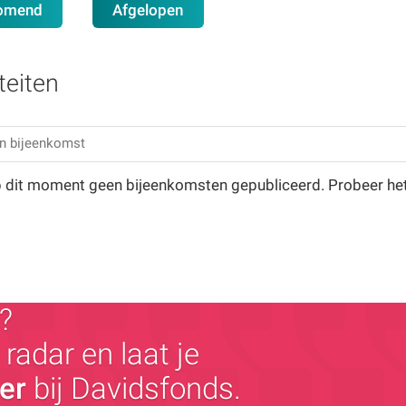
omend
Afgelopen
teiten
op dit moment geen bijeenkomsten gepubliceerd. Probeer he
?
radar en laat je
ger
bij Davidsfonds.