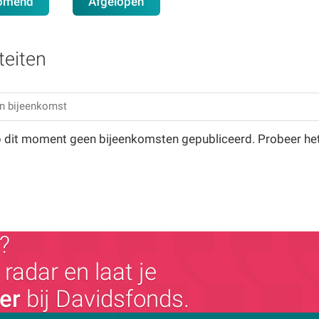
omend
Afgelopen
teiten
op dit moment geen bijeenkomsten gepubliceerd. Probeer he
?
radar en laat je
ger
bij Davidsfonds.