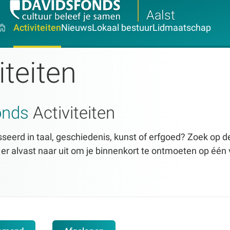
Aalst
Activiteiten
Nieuws
Lokaal bestuur
Lidmaatschap
iteiten
onds
Activiteiten
seerd in taal, geschiedenis, kunst of erfgoed? Zoek op dez
n er alvast naar uit om je binnenkort te ontmoeten op één 